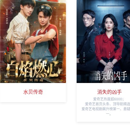
消失的凶手
烽火照归途
爱奇艺热度超6000；
平台热度超4000万，短剧飙
爱奇艺首页头条、顶导航精选；
三；
爱奇艺电视剧飙升榜第一、悬疑榜第
湖南省“微短剧赋能千行百业”
一。
品项目；
入选“2025视听中国马栏山
夜”年度创意故事榜。