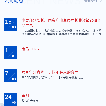
RECENT NEWS
公司动态
查看更多
16
中宣部副部长、国家广电总局局长曹淑敏调研长
沙广电
08
中宣部副部长、国家广电总局局长曹淑敏一行到长沙市广播电视
台开展推动新时代广播电视和网络视听高质量发展调研，对长沙
广电媒体融合发展给予高度评价。
1
策马·2026
01
7
六百年牙舟陶，勇闯年轻人的客厅
看个非遗综艺，被“种草”了一堆杯子盘子花瓶……
08
24
声明
敬告广大网民
08