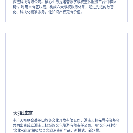
微链科技有限公司。核心业务是运营数字版权整体服务平台“中国V
链”，利用自有区块链，构成六大版权服务体系，通过先进的数智
化、科技化精准服务，让知识产权更有价值。
天择城旅
中广天择联合岳麓山旅游文化开发有限公司、湖南天择先导投资基金
共同出资成立湖南天择城旅文化旅游有限责任公司。用“文化+科技”
“文化+旅游”积极培育文旅消费新产品、新模式、新场景。