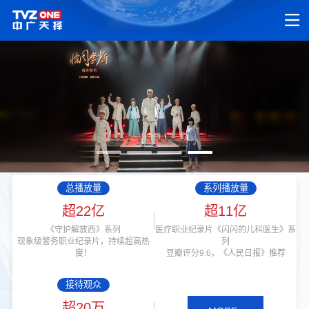
总播放量
系列播放量
超22亿
超11亿
《守护解放西》系列
医疗职业纪录片《闪闪的儿科医生》系
现象级警务职业纪录片，持续超高热
列
度！
豆瓣评分9.6，《人民日报》推荐
接待观众
超20万