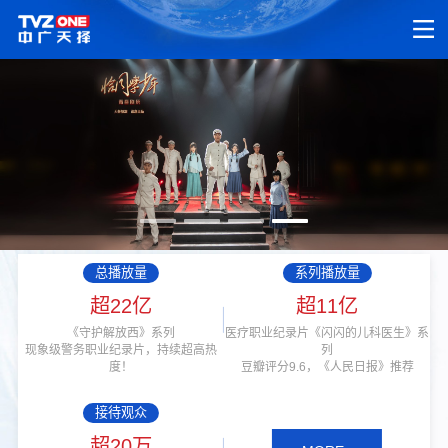
总播放量
系列播放量
超22亿
超11亿
《守护解放西》系列
医疗职业纪录片《闪闪的儿科医生》系
现象级警务职业纪录片，持续超高热
列
度！
豆瓣评分9.6，《人民日报》推荐
接待观众
超20万