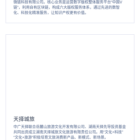
微链科技有限公司。核心业务是运营数字版权整体服务平台“中国V
链”，利用自有区块链，构成六大版权服务体系，通过先进的数智
化、科技化精准服务，让知识产权更有价值。
天择城旅
中广天择联合岳麓山旅游文化开发有限公司、湖南天择先导投资基金
共同出资成立湖南天择城旅文化旅游有限责任公司。用“文化+科技”
“文化+旅游”积极培育文旅消费新产品、新模式、新场景。