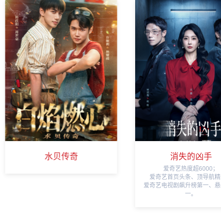
水贝传奇
消失的凶手
爱奇艺热度超6000；
爱奇艺首页头条、顶导航精
爱奇艺电视剧飙升榜第一、悬
一。