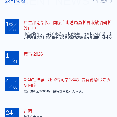
RECENT NEWS
公司动态
查看更多
16
中宣部副部长、国家广电总局局长曹淑敏调研长
沙广电
08
中宣部副部长、国家广电总局局长曹淑敏一行到长沙市广播电视
台开展推动新时代广播电视和网络视听高质量发展调研，对长沙
广电媒体融合发展给予高度评价。
1
策马·2026
01
4
新华社推荐 | 赴《恰同学少年》青春剧场追寻历
史回响
08
累计演出超2000场、接待观众超20万人次。
24
声明