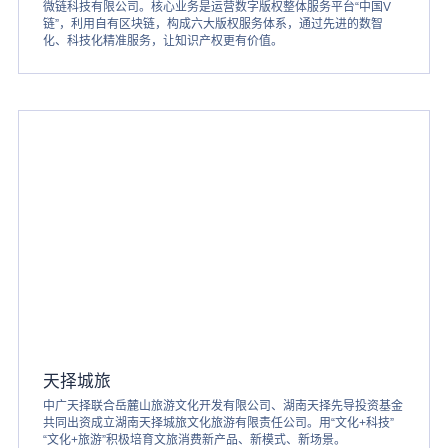
微链科技有限公司。核心业务是运营数字版权整体服务平台“中国V
链”，利用自有区块链，构成六大版权服务体系，通过先进的数智
化、科技化精准服务，让知识产权更有价值。
天择城旅
中广天择联合岳麓山旅游文化开发有限公司、湖南天择先导投资基金
共同出资成立湖南天择城旅文化旅游有限责任公司。用“文化+科技”
“文化+旅游”积极培育文旅消费新产品、新模式、新场景。