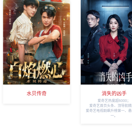
水贝传奇
消失的凶手
爱奇艺热度超6000；
爱奇艺首页头条、顶导航精
爱奇艺电视剧飙升榜第一、悬
一。