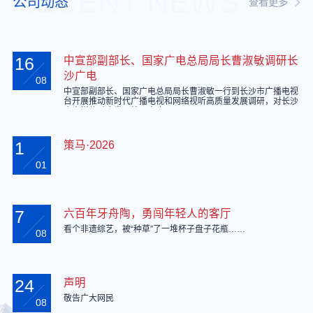
RECENT NEWS
公司动态
查看更多
16
中宣部副部长、国家广电总局局长曹淑敏调研长
沙广电
08
中宣部副部长、国家广电总局局长曹淑敏一行到长沙市广播电视
台开展推动新时代广播电视和网络视听高质量发展调研，对长沙
广电媒体融合发展给予高度评价。
1
策马·2026
01
7
六百年牙舟陶，勇闯年轻人的客厅
看个非遗综艺，被“种草”了一堆杯子盘子花瓶……
08
24
声明
敬告广大网民
08