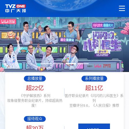
总播放量
系列播放量
超22亿
超11亿
《守护解放西》系列
医疗职业纪录片《闪闪的儿科医生》系
现象级警务职业纪录片，持续超高热
列
度！
豆瓣评分9.6，《人民日报》推荐
接待观众
超20万