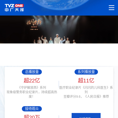
总播放量
系列播放量
超22亿
超11亿
《守护解放西》系列
医疗职业纪录片《闪闪的儿科医生》系
现象级警务职业纪录片，持续超高热
列
度！
豆瓣评分9.6，《人民日报》推荐
接待观众
超20万