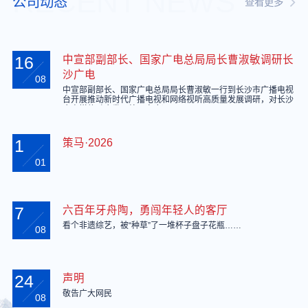
RECENT NEWS
公司动态
查看更多
16
中宣部副部长、国家广电总局局长曹淑敏调研长
沙广电
08
中宣部副部长、国家广电总局局长曹淑敏一行到长沙市广播电视
台开展推动新时代广播电视和网络视听高质量发展调研，对长沙
广电媒体融合发展给予高度评价。
1
策马·2026
01
7
六百年牙舟陶，勇闯年轻人的客厅
看个非遗综艺，被“种草”了一堆杯子盘子花瓶……
08
24
声明
敬告广大网民
08