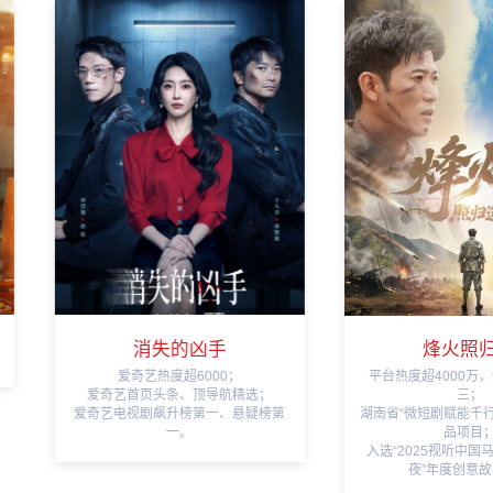
消失的凶手
烽火照归途
爱奇艺热度超6000；
平台热度超4000万，短剧飙
爱奇艺首页头条、顶导航精选；
三；
爱奇艺电视剧飙升榜第一、悬疑榜第
湖南省“微短剧赋能千行百业”
一。
品项目；
入选“2025视听中国马栏山
夜”年度创意故事榜。