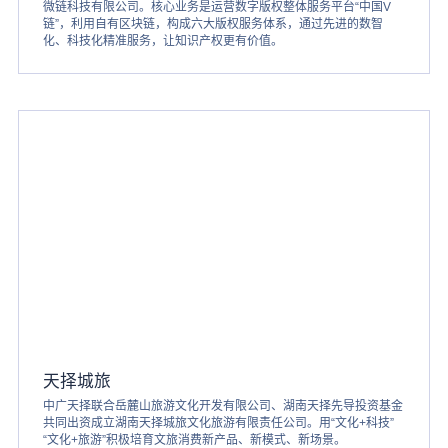
微链科技有限公司。核心业务是运营数字版权整体服务平台“中国V
链”，利用自有区块链，构成六大版权服务体系，通过先进的数智
化、科技化精准服务，让知识产权更有价值。
天择城旅
中广天择联合岳麓山旅游文化开发有限公司、湖南天择先导投资基金
共同出资成立湖南天择城旅文化旅游有限责任公司。用“文化+科技”
“文化+旅游”积极培育文旅消费新产品、新模式、新场景。