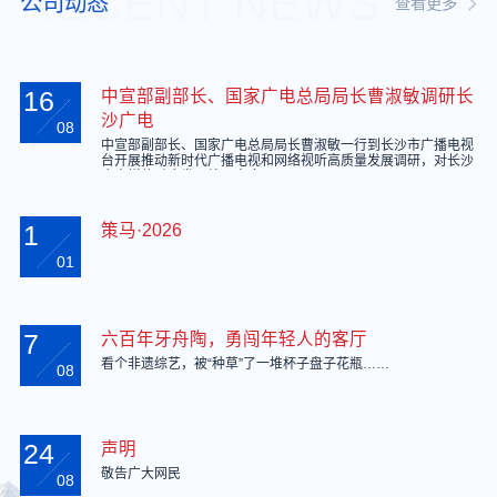
RECENT NEWS
公司动态
查看更多
16
中宣部副部长、国家广电总局局长曹淑敏调研长
沙广电
08
中宣部副部长、国家广电总局局长曹淑敏一行到长沙市广播电视
台开展推动新时代广播电视和网络视听高质量发展调研，对长沙
广电媒体融合发展给予高度评价。
1
策马·2026
01
7
六百年牙舟陶，勇闯年轻人的客厅
看个非遗综艺，被“种草”了一堆杯子盘子花瓶……
08
24
声明
敬告广大网民
08