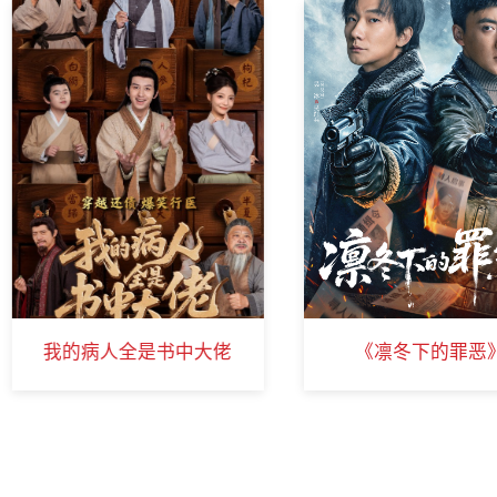
《凛冬下的罪恶》
水贝传奇