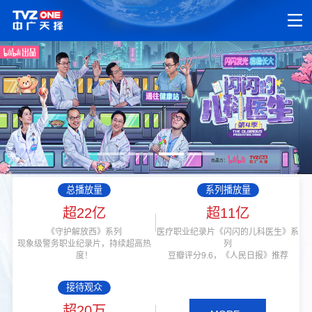
总播放量
系列播放量
超22亿
超11亿
《守护解放西》系列
医疗职业纪录片《闪闪的儿科医生》系
现象级警务职业纪录片，持续超高热
列
度！
豆瓣评分9.6，《人民日报》推荐
接待观众
超20万