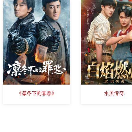
《凛冬下的罪恶》
水贝传奇