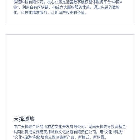
微链科技有限公司。核心业务是运营数字版权整体服务平台“中国V
链”，利用自有区块链，构成六大版权服务体系，通过先进的数智
化、科技化精准服务，让知识产权更有价值。
天择城旅
中广天择联合岳麓山旅游文化开发有限公司、湖南天择先导投资基金
共同出资成立湖南天择城旅文化旅游有限责任公司。用“文化+科技”
“文化+旅游”积极培育文旅消费新产品、新模式、新场景。