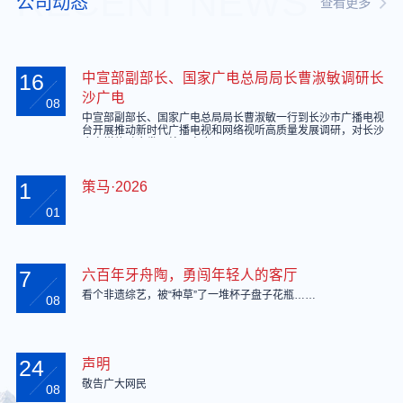
RECENT NEWS
公司动态
查看更多
16
中宣部副部长、国家广电总局局长曹淑敏调研长
沙广电
08
中宣部副部长、国家广电总局局长曹淑敏一行到长沙市广播电视
台开展推动新时代广播电视和网络视听高质量发展调研，对长沙
广电媒体融合发展给予高度评价。
1
策马·2026
01
7
六百年牙舟陶，勇闯年轻人的客厅
看个非遗综艺，被“种草”了一堆杯子盘子花瓶……
08
24
声明
敬告广大网民
08