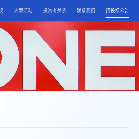
择
正能量IP
精品影视
大型活动
投资
职业纪录片
网络电影
股票
精品大片
精品剧集
公司
4k影视内容
精品微短剧
IR
投资者